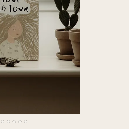
trasslar till sig – oc
Jag trycker alla min
Tove och Tova
är en 
demand – vilket bety
självkänsla och mod
liggande. Det är mit
känner starkt kan et
undvika överprodukt
hår – det kan vara 
leveransen tar lite 
närvaro skildras Ilva
ser det som en del a
eget liv och virvlar 
skillnad för klimatet.
de reda ut det som gö
Posters och tryck
att andas igen.
Böcker
: Leveranst
Boken är skriven och
Tack för att du stött
formgivare och mamm
tillsammans kan vi gö
medskapare och ins
taget!
processen. Tillsamm
känna
med en berätte
igenkänning vävs s
inkännande uttryck.
Med sina 28 sidor och
passar
Tove och To
som ett samtalsunde
vuxna.
Titel:
Tove och To