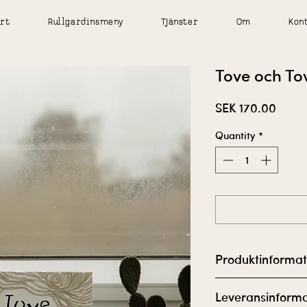
art
Rullgardinsmeny
Tjänster
Om
Kon
Tove och To
Price
SEK 170.00
Quantity
*
Produktinformat
Tove och Tova
Leveransinforma
En bok för barn so