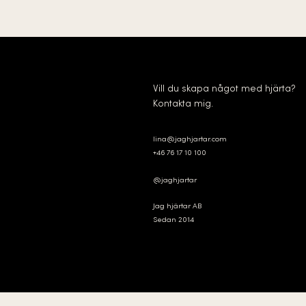
Storlek:
200×270 
Antal sidor:
28
Målgrupp:
Barn fr
pedagoger
Skapad av:
Lina 
Utgiven:
2025
Signering:
Boken skic
Vill du skapa något med hjärta?
en personlig hälsnin
Kontakta mig.
lina@jaghjartar.com
+46 76 17 10 100
@jaghjartar
Jag hjärtar AB
Sedan 2014