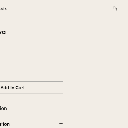
takt
va
Add to Cart
ion
tion
m kämpar med känslor som