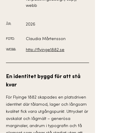
webb
ÅR:
2026
FOTO:
Claudia Mårtensson
WEBB:
http://flyinge1882.se
En identitet byggd för att stå
kvar
För Flyinge 1882 skapades en platsdriven
identitet där tålamod, lager och långsam
kvalitet fick vara utgångspunkt. Uttrycket är
avskalat och lågmält – generösa
marginaler, andrum i typografin och få