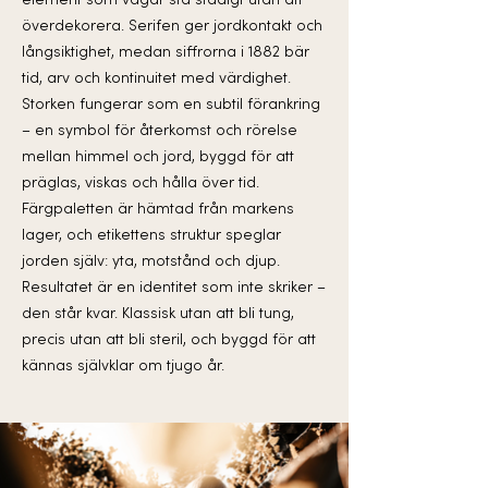
element som vågar stå stadigt utan att
överdekorera. Serifen ger jordkontakt och
långsiktighet, medan siffrorna i 1882 bär
tid, arv och kontinuitet med värdighet.
Storken fungerar som en subtil förankring
– en symbol för återkomst och rörelse
mellan himmel och jord, byggd för att
präglas, viskas och hålla över tid.
Färgpaletten är hämtad från markens
lager, och etikettens struktur speglar
jorden själv: yta, motstånd och djup.
Resultatet är en identitet som inte skriker –
den står kvar. Klassisk utan att bli tung,
precis utan att bli steril, och byggd för att
kännas självklar om tjugo år.